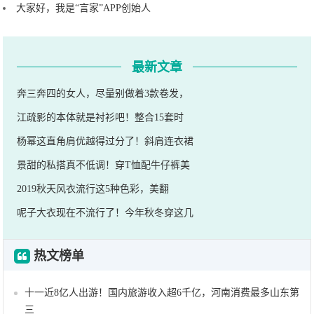
大家好，我是“言家”APP创始人
最新文章
奔三奔四的女人，尽量别做着3款卷发，
江疏影的本体就是衬衫吧！整合15套时
杨幂这直角肩优越得过分了！斜肩连衣裙
景甜的私搭真不低调！穿T恤配牛仔裤美
2019秋天风衣流行这5种色彩，美翻
呢子大衣现在不流行了！今年秋冬穿这几
热文榜单
十一近8亿人出游！国内旅游收入超6千亿，河南消费最多山东第
三