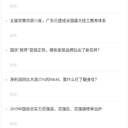
财经
五届世赛共获15金，广东已建成全国最大技工教育体系
财经
国庆“跨界”营销正热，哪些家居品牌玩出了新花样？
财经
净利润同比大涨25%的H&M，靠什么打了翻身仗？
财经
2019中国综合实力百强县、百强区、百强镇榜单出炉
财经