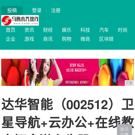
投稿
登录
|
注册
首页
资讯
财经
娱乐
科技
汽车
时尚
企业
游戏
商讯
购物
微商
区块链
广告
达华智能（002512）卫
星导航+云办公+在线教