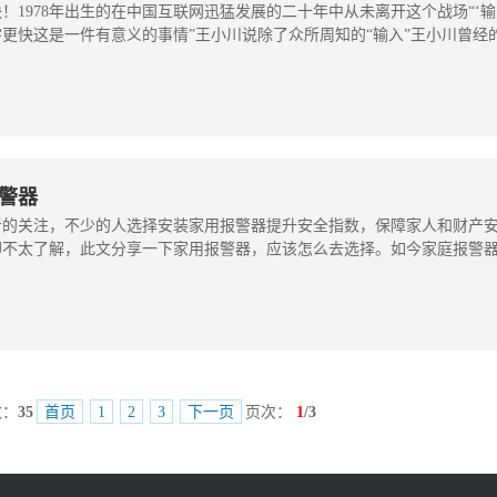
1978年出生的在中国互联网迅猛发展的二十年中从未离开这个战场“‘输
更快这是一件有意义的事情”王小川说除了众所周知的“输入”王小川曾经
警器
者的关注，不少的人选择安装家用报警器提升安全指数，保障家人和财产
却不太了解，此文分享一下家用报警器，应该怎么去选择。如今家庭报警
数：
35
首页
1
2
3
下一页
页次：
1
/3