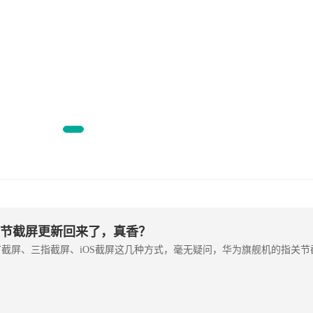
《噬血代码》将于10月进行更新
指关节截屏更新回来了，真香？
截屏、三指截屏、iOS截屏这几种方式，毫无疑问，华为旗舰机的指关节