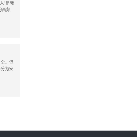
入’是我
的高频
安全。但
器分为安