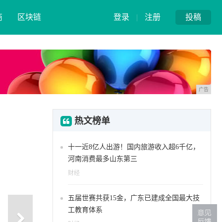
商
区块链
登录
|
注册
投稿
广告
热文榜单
十一近8亿人出游！国内旅游收入超6千亿，
河南消费最多山东第三
财经
五届世赛共获15金，广东已建成全国最大技
工教育体系