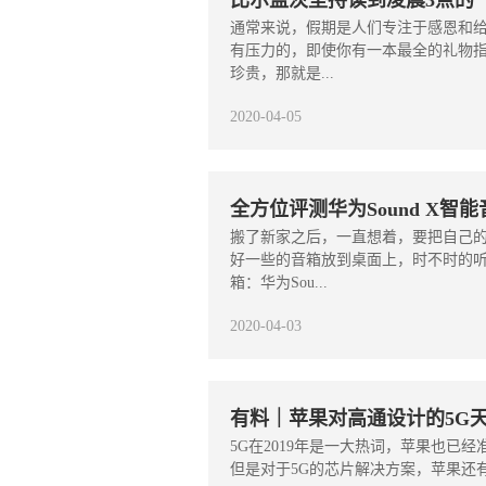
比尔盖茨坚持读到凌晨3点的
通常来说，假期是人们专注于感恩和
有压力的，即使你有一本最全的礼物
珍贵，那就是...
2020-04-05
全方位评测华为Sound X智
搬了新家之后，一直想着，要把自己
好一些的音箱放到桌面上，时不时的
箱：华为Sou...
2020-04-03
有料｜苹果对高通设计的5G
5G在2019年是一大热词，苹果也已经
但是对于5G的芯片解决方案，苹果还有