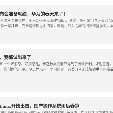
发布会准备就绪，华为的春天来了！
三星是这样，小米OPPOvivo同样如此。其实，在小米“手机+AIoT”
验一路狂奔，完全是情理之中的事，毕竟，巨头之间的相互借鉴学习，本来
势，我都试出来了
息和一个坏消息。好消息是，新冠肺炎疫情已得到了有效控制；坏消息是
长一段时间的口罩。随之而来的一个问题是，戴着口罩无法解锁手机的痛
！Linux开始出击，国产操作系统雨后春笋
的基于Linux的Open OS取代微软的win系统，并计划到 2026年对