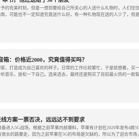
一本书，他还送给了50个朋友
给予的完美时刻，但是一想到要给自己所关心的人送什么礼物时，人们往
指南，可能也不一定知道究竟送什么好。有一种礼物现在送的人少了，但
能音箱：价格近2000，究竟值得买吗？
的家，打造成为自己喜欢的样子。日常的工作比较繁忙，于是就想着，买
听听音乐，放松一下自己。选来选去，最终还是购买了目前最火热的一款
天线方案一票否决，远远达不到要求
准备进入5G战场，根据之前苹果内部爆料，苹果有计划在2020年发布4款5
很长的路要走，因为之前苹果在5G的布局是欠缺的，所以为了迎合市场，.