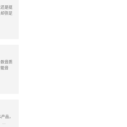
往还是挺
是却弥足
一款音质
智能音
G产品，
..