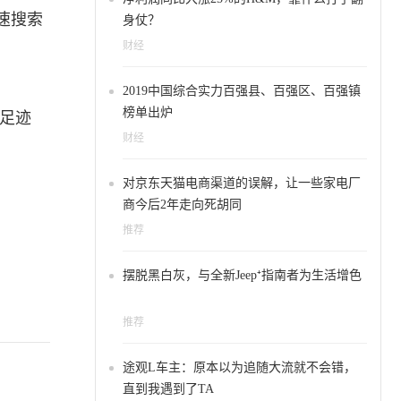
速搜索
身仗？
财经
2019中国综合实力百强县、百强区、百强镇
榜单出炉
览足迹
财经
对京东天猫电商渠道的误解，让一些家电厂
商今后2年走向死胡同
推荐
摆脱黑白灰，与全新Jeep⁺指南者为生活增色
推荐
途观L车主：原本以为追随大流就不会错，
直到我遇到了TA