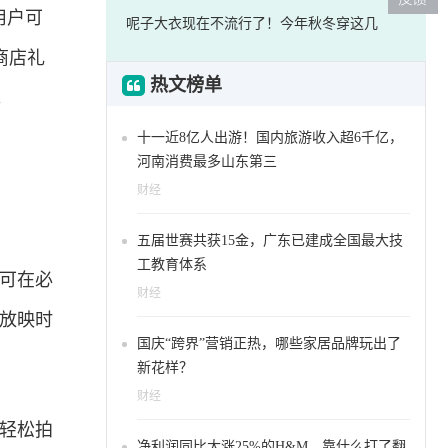
用户可
呢子大衣现在不流行了！今年秋冬穿这几
商店礼
热文榜单
。
十一近8亿人出游！国内旅游收入超6千亿，
河南消费最多山东第三
财经
五届世赛共获15金，广东已建成全国最大技
工教育体系
你可在必
财经
影放映时
国庆“跨界”营销正热，哪些家居品牌玩出了
新花样？
财经
中轻松拍
净利润同比大涨25%的H&M，靠什么打了翻