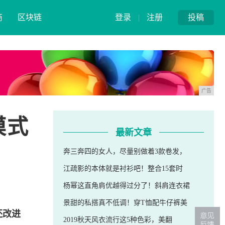
商
区块链
登录
|
注册
投稿
广告
模式
最新文章
奔三奔四的女人，尽量别做着3款卷发，
江疏影的本体就是衬衫吧！整合15套时
杨幂这直角肩优越得过分了！斜肩连衣裙
景甜的私搭真不低调！穿T恤配牛仔裤美
还改进
2019秋天风衣流行这5种色彩，美翻