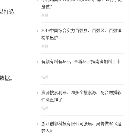
身仗？
以打造
财经
2019中国综合实力百强县、百强区、百强镇
榜单出炉
财经
有颜有料有Jeep，全新Jeep⁺指南者加料上市
数据。
推荐
资源搜索利器、20多个搜索源、配合磁播软
件简直神了
推荐
浙江创邻科技有限公司张晨、吴菁做客《追
梦人》