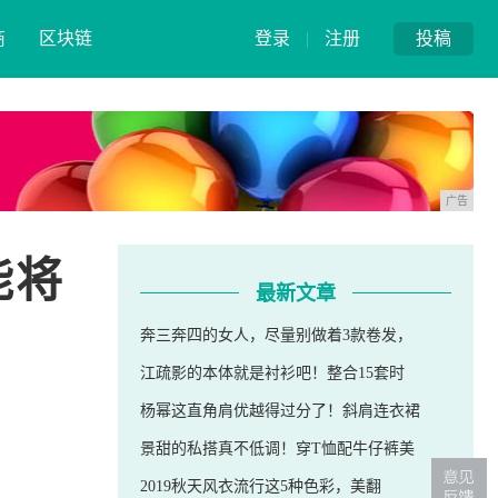
商
区块链
登录
|
注册
投稿
广告
能将
最新文章
奔三奔四的女人，尽量别做着3款卷发，
江疏影的本体就是衬衫吧！整合15套时
杨幂这直角肩优越得过分了！斜肩连衣裙
景甜的私搭真不低调！穿T恤配牛仔裤美
2019秋天风衣流行这5种色彩，美翻