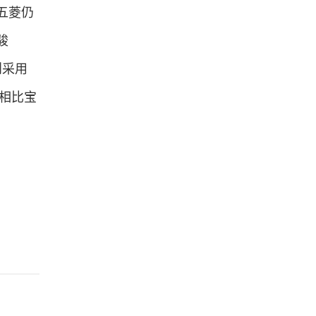
五菱仍
骏
则采用
，相比宝