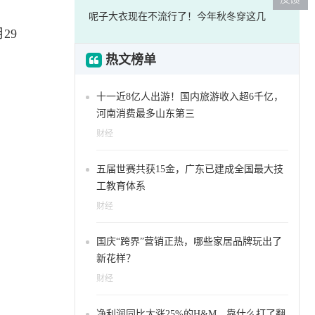
呢子大衣现在不流行了！今年秋冬穿这几
29
热文榜单
十一近8亿人出游！国内旅游收入超6千亿，
河南消费最多山东第三
财经
五届世赛共获15金，广东已建成全国最大技
工教育体系
财经
国庆“跨界”营销正热，哪些家居品牌玩出了
新花样？
财经
净利润同比大涨25%的H&M，靠什么打了翻