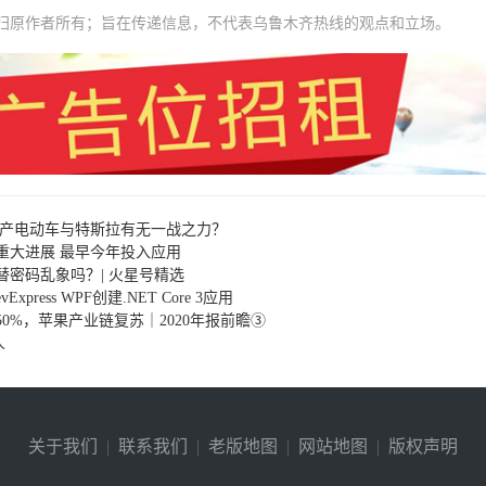
归原作者所有；旨在传递信息，不代表乌鲁木齐热线的观点和立场。
国产电动车与特斯拉有无一战之力？
重大进展 最早今年投入应用
密码乱象吗？| 火星号精选
Express WPF创建.NET Core 3应用
0%，苹果产业链复苏｜2020年报前瞻③
人
关于我们
|
联系我们
|
老版地图
|
网站地图
|
版权声明