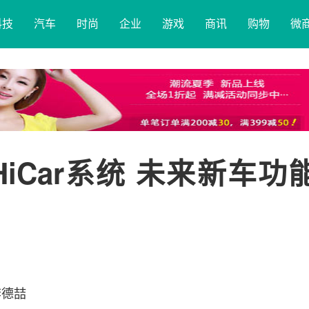
科技
汽车
时尚
企业
游戏
商讯
购物
微
HiCar系统 未来新车功
李德喆