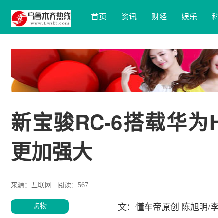
首页
资讯
财经
娱乐
新宝骏RC-6搭载华为
更加强大
来源：互联网
阅读：567
购物
文：懂车帝原创 陈旭明/