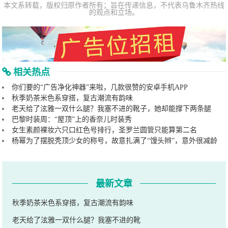
本文系转载，版权归原作者所有；旨在传递信息，不代表乌鲁木齐热线
的观点和立场。
相关热点
你们要的“广告净化神器”来啦，几款很赞的安卓手机APP
秋季奶茶米色系穿搭，复古潮流有韵味
老天给了泫雅一双什么腿？我塞不进的靴子，她却能撑下两条腿
巴黎时装周：“屋顶”上的香奈儿时装秀
女生素颜裸妆六只口红色号排行，圣罗兰圆管只能算第二名
杨幂为了摆脱秃顶少女的称号，故意扎满了“馒头辫”，意外很减龄
最新文章
秋季奶茶米色系穿搭，复古潮流有韵味
老天给了泫雅一双什么腿？我塞不进的靴