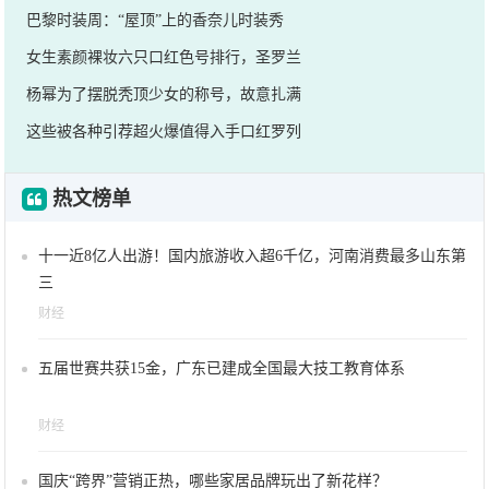
巴黎时装周：“屋顶”上的香奈儿时装秀
女生素颜裸妆六只口红色号排行，圣罗兰
杨幂为了摆脱秃顶少女的称号，故意扎满
这些被各种引荐超火爆值得入手口红罗列
热文榜单
十一近8亿人出游！国内旅游收入超6千亿，河南消费最多山东第
三
财经
五届世赛共获15金，广东已建成全国最大技工教育体系
财经
国庆“跨界”营销正热，哪些家居品牌玩出了新花样？