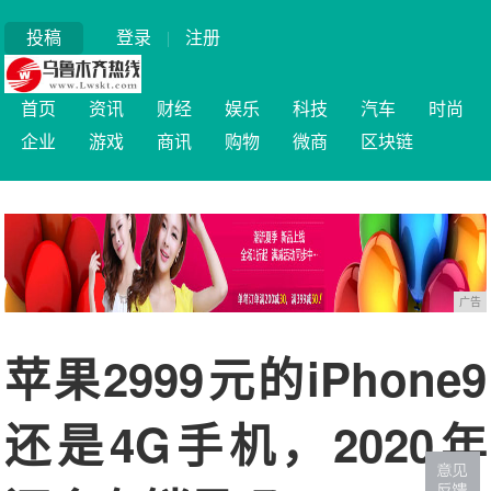
投稿
登录
|
注册
首页
资讯
财经
娱乐
科技
汽车
时尚
企业
游戏
商讯
购物
微商
区块链
广告
苹果2999元的iPhone9
还是4G手机，2020年