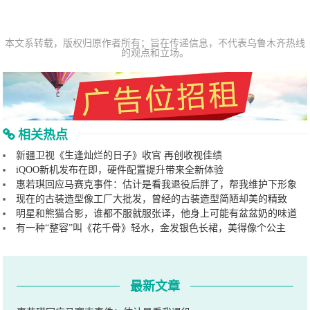
本文系转载，版权归原作者所有；旨在传递信息，不代表乌鲁木齐热线
的观点和立场。
相关热点
新疆卫视《生逢灿烂的日子》收官 再创收视佳绩
iQOO新机发布在即，硬件配置提升带来全新体验
惠若琪回应马赛克事件：估计是看我退役后胖了，帮我维护下形象
现在的古装造型像工厂大批发，曾经的古装造型简陋却美的精致
明星和熊猫合影，谁都不服就服张译，他身上可能有盆盆奶的味道
有一种“整容”叫《花千骨》轻水，金发银色长裙，美得像个公主
最新文章