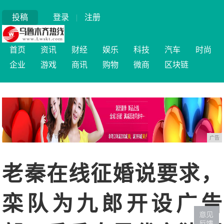
投稿
登录
|
注册
首页
资讯
财经
娱乐
科技
汽车
时尚
企业
游戏
商讯
购物
微商
区块链
广告
老秦在线征婚说要求，
栾队为九郎开设广告