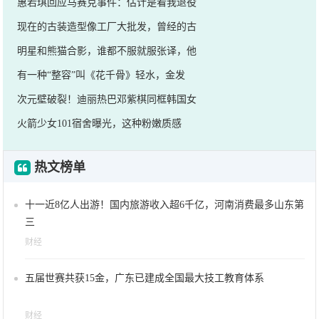
惠若琪回应马赛克事件：估计是看我退役
现在的古装造型像工厂大批发，曾经的古
明星和熊猫合影，谁都不服就服张译，他
有一种“整容”叫《花千骨》轻水，金发
次元壁破裂！迪丽热巴邓紫棋同框韩国女
火箭少女101宿舍曝光，这种粉嫩质感
热文榜单
十一近8亿人出游！国内旅游收入超6千亿，河南消费最多山东第
三
财经
五届世赛共获15金，广东已建成全国最大技工教育体系
财经