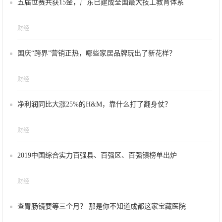
五届世赛共获15金，广东已建成全国最大技工教育体系
财经
国庆“跨界”营销正热，哪些家居品牌玩出了新花样？
财经
净利润同比大涨25%的H&M，靠什么打了翻身仗？
财经
2019中国综合实力百强县、百强区、百强镇榜单出炉
财经
查胃肠镜要等三个月？ 那是你不知道成都这家宝藏医院