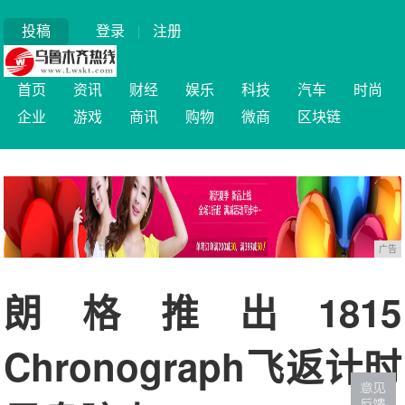
投稿
登录
|
注册
首页
资讯
财经
娱乐
科技
汽车
时尚
企业
游戏
商讯
购物
微商
区块链
广告
朗格推出1815
Chronograph飞返计时