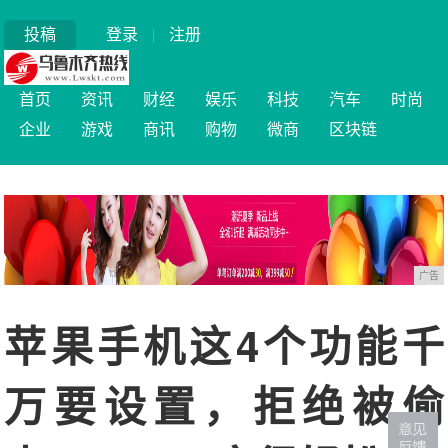
投稿
登录
|
注册
首页
资讯
财经
娱乐
科技
汽车
时尚
企业
游戏
商讯
购物
微商
区块链
广告
苹果手机这4个功能千
万要设置，拒绝被偷