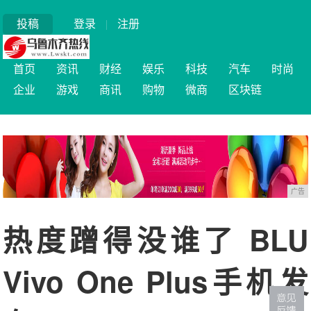
投稿
登录
|
注册
首页
资讯
财经
娱乐
科技
汽车
时尚
企业
游戏
商讯
购物
微商
区块链
广告
热度蹭得没谁了 BLU
Vivo One Plus手机发