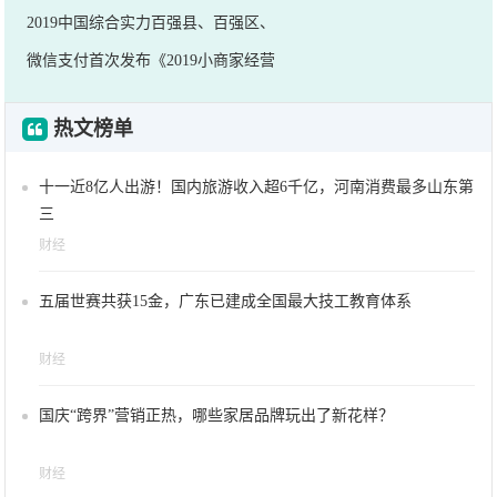
2019中国综合实力百强县、百强区、
微信支付首次发布《2019小商家经营
热文榜单
十一近8亿人出游！国内旅游收入超6千亿，河南消费最多山东第
三
财经
五届世赛共获15金，广东已建成全国最大技工教育体系
财经
国庆“跨界”营销正热，哪些家居品牌玩出了新花样？
财经