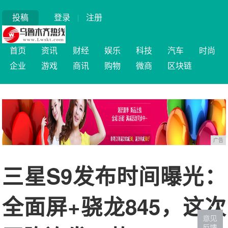
投稿
登录
|
注册
首页
资讯
财经
娱乐
科技
汽车
时尚
企业
游戏
商讯
购物
微商
区块链
广告
三星S9发布时间曝光：
全面屏+骁龙845，这次