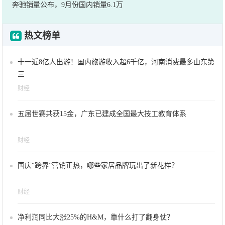
奔驰销量公布，9月份国内销量6.1万
热文榜单
十一近8亿人出游！国内旅游收入超6千亿，河南消费最多山东第
三
财经
五届世赛共获15金，广东已建成全国最大技工教育体系
财经
国庆“跨界”营销正热，哪些家居品牌玩出了新花样？
财经
净利润同比大涨25%的H&M，靠什么打了翻身仗？