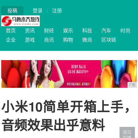
投稿
登录
|
注册
首页
资讯
财经
娱乐
科技
汽车
时尚
企业
游戏
商讯
购物
微商
区块链
广告
小米10简单开箱上手，
音频效果出乎意料