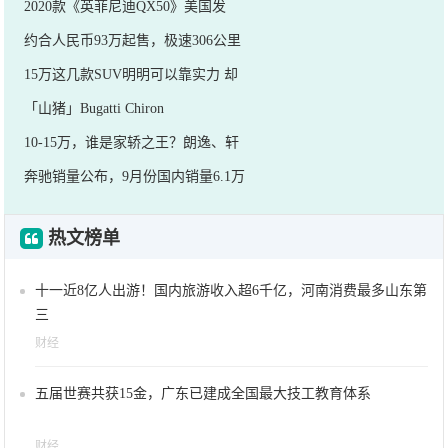
2020款《英菲尼迪QX50》美国发
约合人民币93万起售，极速306公里
15万这几款SUV明明可以靠实力 却
「山猪」Bugatti Chiron
10-15万，谁是家轿之王？朗逸、轩
奔驰销量公布，9月份国内销量6.1万
热文榜单
十一近8亿人出游！国内旅游收入超6千亿，河南消费最多山东第
三
财经
五届世赛共获15金，广东已建成全国最大技工教育体系
财经