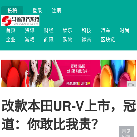
投稿
登录
|
注册
首页
资讯
财经
娱乐
科技
汽车
时尚
企业
游戏
商讯
购物
微商
区块链
广告
改款本田UR-V上市，冠
道：你敢比我贵？