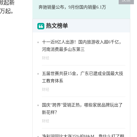
掀起新
奔驰销量公布，9月份国内销量6.1万
8万起。
热文榜单
十一近8亿人出游！国内旅游收入超6千亿，
河南消费最多山东第三
财经
五届世赛共获15金，广东已建成全国最大技
工教育体系
财经
国庆“跨界”营销正热，哪些家居品牌玩出了
新花样？
财经
净利润同比大涨25%的H&M，靠什么打了翻