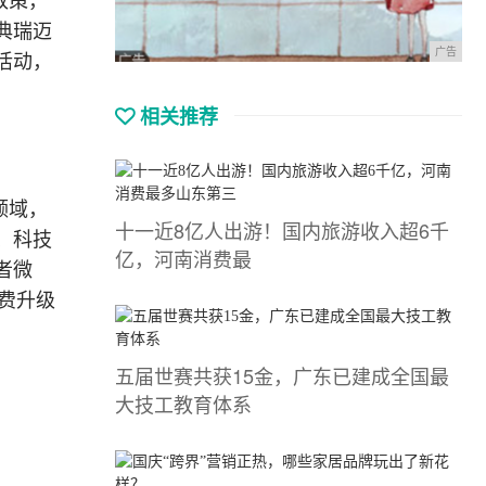
政策，
典瑞迈
广告
活动，
相关推荐
领域，
十一近8亿人出游！国内旅游收入超6千
、科技
亿，河南消费最
者微
费升级
五届世赛共获15金，广东已建成全国最
大技工教育体系