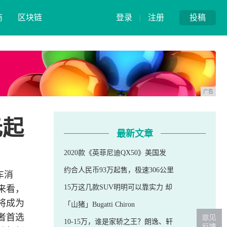
商
区块链
登录
|
注册
投稿
广告
元起
最新文章
2020款《英菲尼迪QX50》美国发
约合人民币93万起售，极速306公里
车消
15万这几款SUV明明可以靠实力 却
来看，
将成为
「山猪」Bugatti Chiron
者首选
10-15万，谁是家轿之王？朗逸、轩