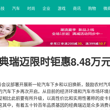
科技
汽车
时尚
企业
游戏
商讯
购物
微
瑞迈限时钜惠8.48万
务会议部署开展新一轮汽车下乡和以旧换新，鼓励农村汽
的汽车下乡再次开启。从目前的经济环境和汽车市场环境
型相比此前要有所升级，以高性价比和实用性著称的皮卡
这其中，有着五十铃百年品质基因的经典瑞迈是众多消费