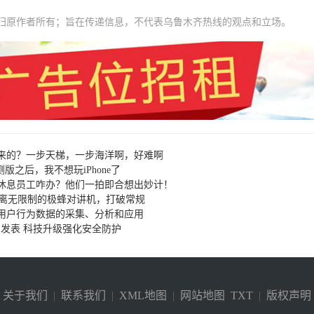
归原作者所有；旨在传递信息，不代表乌鲁木齐热线的观点和立场。
来的？一步天梯，一步海洋啊，好难啊
测版之后，我不想玩iPhone了
休息员工咋办？他们一拍即合想出妙计！
距离无限制的极蜂对讲机，打破常规
用户行为数据的采集、分析和应用
美国发表 科技升级强化安全防护
关于我们
|
联系我们
|
XML地图
|
网站地图
TXT
|
版权声明