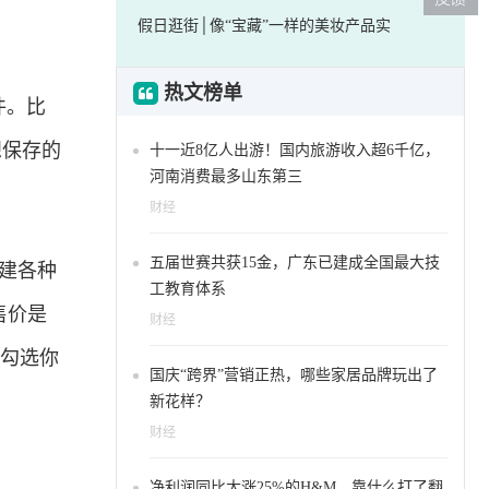
假日逛街│像“宝藏”一样的美妆产品实
热文榜单
件。比
们想保存的
十一近8亿人出游！国内旅游收入超6千亿，
河南消费最多山东第三
财经
五届世赛共获15金，广东已建成全国最大技
创建各种
工教育体系
的售价是
财经
中勾选你
国庆“跨界”营销正热，哪些家居品牌玩出了
新花样？
财经
净利润同比大涨25%的H&M，靠什么打了翻