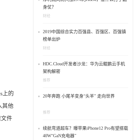
身仗？
财经
2019中国综合实力百强县、百强区、百强镇
榜单出炉
财经
HDC.Cloud开发者沙龙：华为云鲲鹏云手机
架构解密
推荐
ws上的
20年奔跑 小尾羊变身“头羊” 走向世界
入其他
推荐
建文件
续航弯道超车？曝苹果iPhone12 Pro有望搭载
40W“GaN充电器”