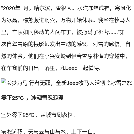
"2020年1月，哈尔滨，雪很大。水汽冻结成霜，寒风化
为冰晶；棕熊藏进洞穴，万物开始休眠。我坐在牧马人
里，车队如同移动的人间布丁，被撒满了椰蓉......"第一
次自驾雪原的摄影师发出生动的感慨。对雪的感悟，自
然的体会，他们在小兴安岭到伊春雪原林海的穿越中，
在车窗前的日出日落里，和Jeep一起懂得。
零下25℃ ，冰魂雪魄浪漫
室外零下25℃，从城市到森林。
雾凇沆砀，天与云与山与水，上下一白。