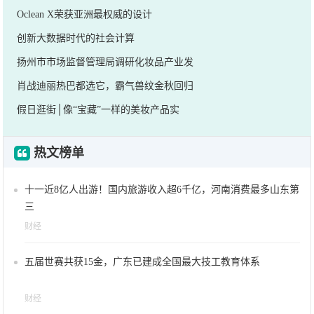
Oclean X荣获亚洲最权威的设计
创新大数据时代的社会计算
扬州市市场监督管理局调研化妆品产业发
肖战迪丽热巴都选它，霸气兽纹金秋回归
假日逛街│像“宝藏”一样的美妆产品实
热文榜单
十一近8亿人出游！国内旅游收入超6千亿，河南消费最多山东第
三
财经
五届世赛共获15金，广东已建成全国最大技工教育体系
财经