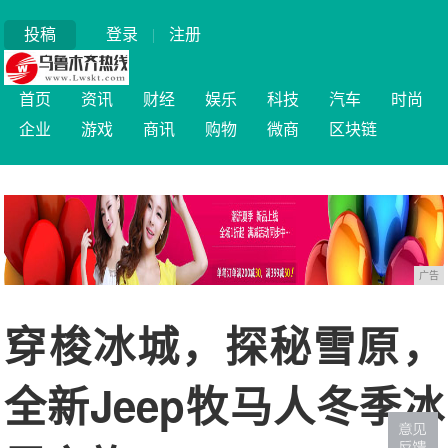
投稿
登录
|
注册
首页
资讯
财经
娱乐
科技
汽车
时尚
企业
游戏
商讯
购物
微商
区块链
广告
穿梭冰城，探秘雪原，
全新Jeep牧马人冬季冰