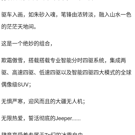
驱车入画，如朱砂入魂，笔锋由浓转淡，融入山水一色
的茫茫天地间。
这是一个绝妙的组合，
欺霜傲雪，搭载搭载专业智能分时四驱系统，集成两
驱、高速四驱、低速四驱以及智能四驱四大模式的全球
偶像级SUV；
无惧严寒，迎风而且的大疆无人机；
无限热爱，誓活彻底的Jeeper......
肆意享受着专属于Ta们的冰雪自由。