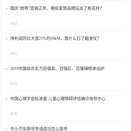
国庆“跨界”营销正热，哪些家居品牌玩出了新花样？
财经
净利润同比大涨25%的H&M，靠什么打了翻身仗？
财经
2019中国综合实力百强县、百强区、百强镇榜单出炉
财经
中国心理学会标准委 儿童心理障碍评估确诊指导中心
推荐
中小汽车摇号申请成功怎么摇号