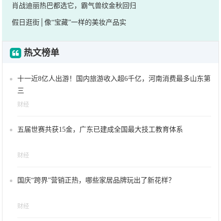
肖战迪丽热巴都选它，霸气兽纹金秋回归
假日逛街│像“宝藏”一样的美妆产品实
热文榜单
十一近8亿人出游！国内旅游收入超6千亿，河南消费最多山东第
三
财经
五届世赛共获15金，广东已建成全国最大技工教育体系
财经
国庆“跨界”营销正热，哪些家居品牌玩出了新花样？
财经