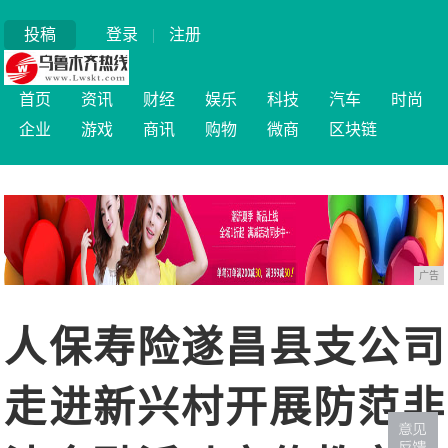
投稿
登录
|
注册
首页
资讯
财经
娱乐
科技
汽车
时尚
企业
游戏
商讯
购物
微商
区块链
广告
人保寿险遂昌县支公司
走进新兴村开展防范非