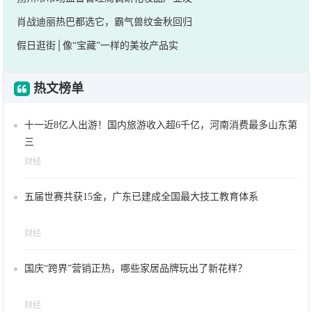
肖战迪丽热巴都选它，霸气兽纹金秋回归
假日逛街│像“宝藏”一样的美妆产品实
热文榜单
十一近8亿人出游！国内旅游收入超6千亿，河南消费最多山东第
三
财经
五届世赛共获15金，广东已建成全国最大技工教育体系
财经
国庆“跨界”营销正热，哪些家居品牌玩出了新花样？
财经