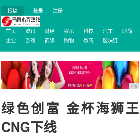
投稿
登录
|
注册
首页
资讯
财经
娱乐
科技
汽车
时尚
企业
游戏
商讯
购物
微商
区块链
广告
绿色创富 金杯海狮王
CNG下线