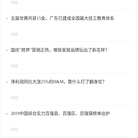
财经
五届世赛共获15金，广东已建成全国最大技工教育体系
财经
国庆“跨界”营销正热，哪些家居品牌玩出了新花样？
财经
净利润同比大涨25%的H&M，靠什么打了翻身仗？
财经
2019中国综合实力百强县、百强区、百强镇榜单出炉
财经