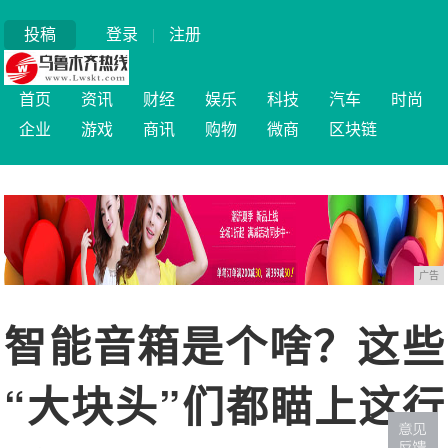
投稿
登录
|
注册
首页
资讯
财经
娱乐
科技
汽车
时尚
企业
游戏
商讯
购物
微商
区块链
广告
智能音箱是个啥？这些
“大块头”们都瞄上这行