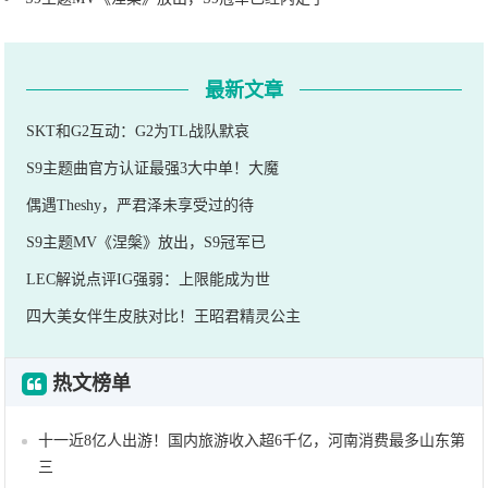
最新文章
SKT和G2互动：G2为TL战队默哀
S9主题曲官方认证最强3大中单！大魔
偶遇Theshy，严君泽未享受过的待
S9主题MV《涅槃》放出，S9冠军已
LEC解说点评IG强弱：上限能成为世
四大美女伴生皮肤对比！王昭君精灵公主
热文榜单
十一近8亿人出游！国内旅游收入超6千亿，河南消费最多山东第
三