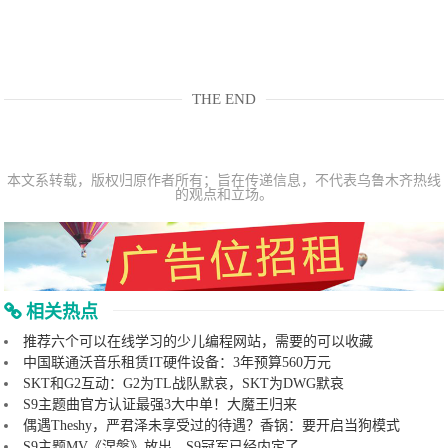
THE END
本文系转载，版权归原作者所有；旨在传递信息，不代表乌鲁木齐热线
的观点和立场。
相关热点
推荐六个可以在线学习的少儿编程网站，需要的可以收藏
中国联通沃音乐租赁IT硬件设备：3年预算560万元
SKT和G2互动：G2为TL战队默哀，SKT为DWG默哀
S9主题曲官方认证最强3大中单！大魔王归来
偶遇Theshy，严君泽未享受过的待遇？香锅：要开启当狗模式
S9主题MV《涅槃》放出，S9冠军已经内定了