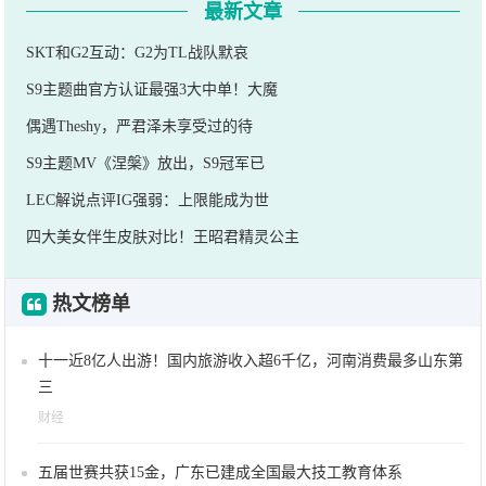
最新文章
SKT和G2互动：G2为TL战队默哀
S9主题曲官方认证最强3大中单！大魔
偶遇Theshy，严君泽未享受过的待
S9主题MV《涅槃》放出，S9冠军已
LEC解说点评IG强弱：上限能成为世
四大美女伴生皮肤对比！王昭君精灵公主
热文榜单
十一近8亿人出游！国内旅游收入超6千亿，河南消费最多山东第
三
财经
五届世赛共获15金，广东已建成全国最大技工教育体系