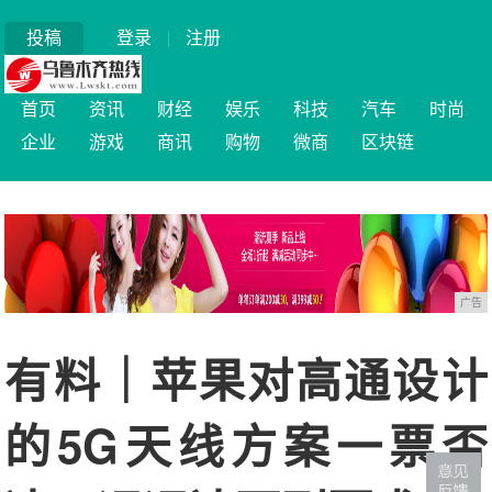
投稿
登录
|
注册
首页
资讯
财经
娱乐
科技
汽车
时尚
企业
游戏
商讯
购物
微商
区块链
广告
有料｜苹果对高通设计
的5G天线方案一票否