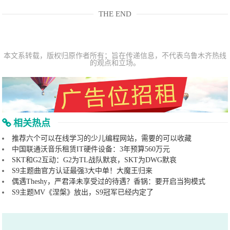
THE END
本文系转载，版权归原作者所有；旨在传递信息，不代表乌鲁木齐热线
的观点和立场。
相关热点
推荐六个可以在线学习的少儿编程网站，需要的可以收藏
中国联通沃音乐租赁IT硬件设备：3年预算560万元
SKT和G2互动：G2为TL战队默哀，SKT为DWG默哀
S9主题曲官方认证最强3大中单！大魔王归来
偶遇Theshy，严君泽未享受过的待遇？香锅：要开启当狗模式
S9主题MV《涅槃》放出，S9冠军已经内定了