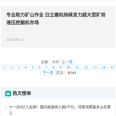
专业助力矿山作业 日立建机持续发力超大型矿用
液压挖掘机市场
...
2024-08-13
总数：
5137
上一页
1
2
3
4
5
6
7
8
9
10
11
12
13
14
15
下一页
页次：
9
/343
热文榜单
十一近8亿人出游！国内旅游收入超6千亿，河南消费最多山东第
三