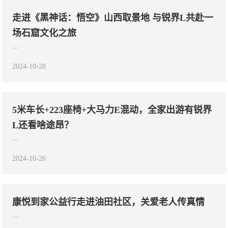
走进《黑神话：悟空》山西取景地 与锐界L共赴一
场石窟文化之旅
...
2024-10-28
5米车长+223座椅+大马力E混动，全家出游有锐界
L还看啥途昂？
...
2024-10-26
康悦到家公益行走进油田社区，关爱老人传真情
...