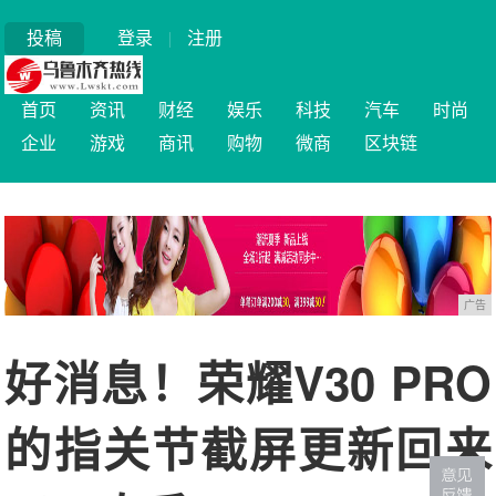
投稿
登录
|
注册
首页
资讯
财经
娱乐
科技
汽车
时尚
企业
游戏
商讯
购物
微商
区块链
广告
好消息！荣耀V30 PRO
的指关节截屏更新回来