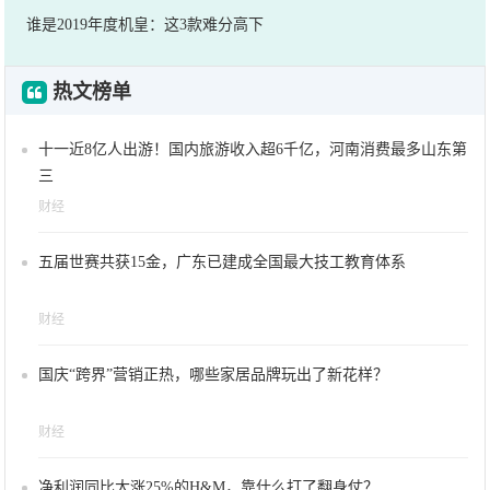
谁是2019年度机皇：这3款难分高下
热文榜单
十一近8亿人出游！国内旅游收入超6千亿，河南消费最多山东第
三
财经
五届世赛共获15金，广东已建成全国最大技工教育体系
财经
国庆“跨界”营销正热，哪些家居品牌玩出了新花样？
财经
净利润同比大涨25%的H&M，靠什么打了翻身仗？