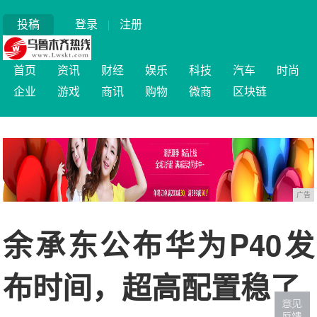
投稿
登录
|
注册
首页
资讯
财经
娱乐
科技
汽车
时尚
企业
游戏
商讯
购物
微商
区块链
广告
余承东公布华为P40发
布时间，超高配置稳了