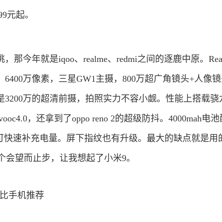
499元起。
年就是iqoo、realme、redmi之间的逐鹿中原。Realm
6400万像素，三星GW1主摄，800万超广角镜头+人像镜
3200万的超清前摄，拍照实力不容小觑。性能上搭载骁龙
oc4.0，还拿到了oppo reno 2的超级防抖。4000mah电
充，可快速补充电量。屏下指纹也有升级。最大的缺点就是用
到这个会望而止步，让我想起了小米9。