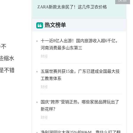
ZARA新款太亲民了！这几件卫衣价格
热文榜单
十一近8亿人出游！国内旅游收入超6千亿，
手不
河南消费最多山东第三
财经
些缩水
还是不错
五届世赛共获15金，广东已建成全国最大技
工教育体系
财经
国庆“跨界”营销正热，哪些家居品牌玩出了
新花样？
财经
净利润同比大涨25%的H&M，靠什么打了翻