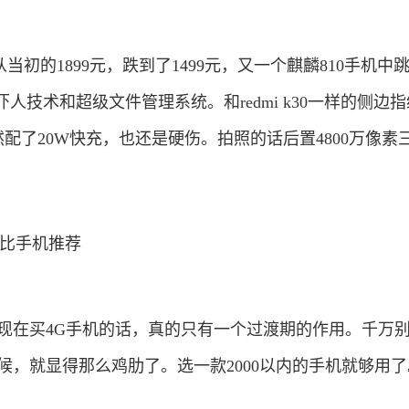
从当初的1899元，跌到了1499元，又一个麒麟810手机中
o3.0吓人技术和超级文件管理系统。和redmi k30一样的侧边
虽然配了20W快充，也还是硬伤。拍照的话后置4800万像素
。
以现在买4G手机的话，真的只有一个过渡期的作用。千万
候，就显得那么鸡肋了。选一款2000以内的手机就够用
。