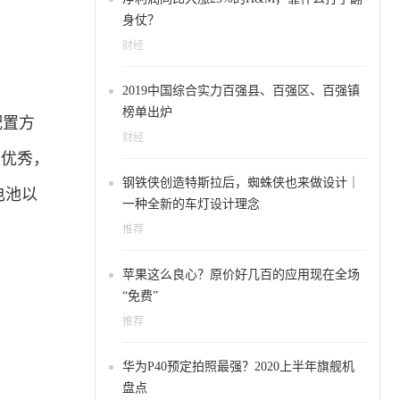
身仗？
财经
2019中国综合实力百强县、百强区、百强镇
榜单出炉
配置方
财经
很优秀，
钢铁侠创造特斯拉后，蜘蛛侠也来做设计｜
电池以
一种全新的车灯设计理念
推荐
苹果这么良心？原价好几百的应用现在全场
“免费”
推荐
华为P40预定拍照最强？2020上半年旗舰机
盘点