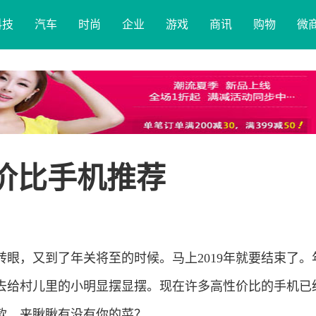
科技
汽车
时尚
企业
游戏
商讯
购物
微
性价比手机推荐
眼，又到了年关将至的时候。马上2019年就要结束了。
去给村儿里的小明显摆显摆。现在许多高性价比的手机已
几款，来瞅瞅有没有你的菜？