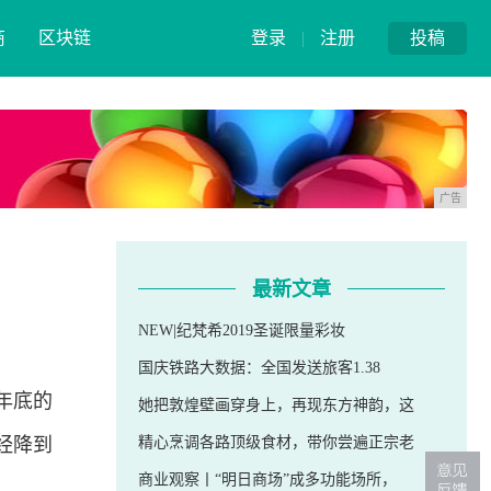
商
区块链
登录
|
注册
投稿
广告
最新文章
NEW|纪梵希2019圣诞限量彩妆
国庆铁路大数据：全国发送旅客1.38
年底的
她把敦煌壁画穿身上，再现东方神韵，这
经降到
精心烹调各路顶级食材，带你尝遍正宗老
商业观察丨“明日商场”成多功能场所，