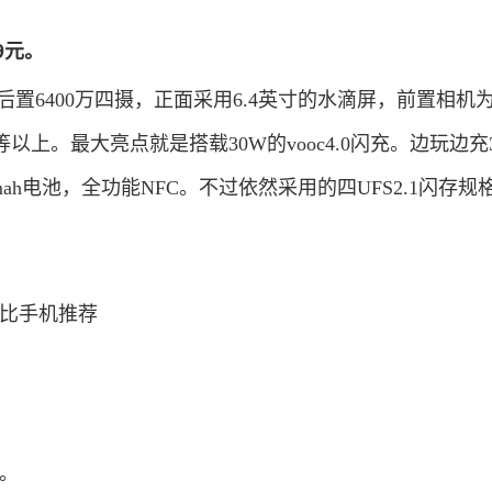
9元。
后置6400万四摄，正面采用6.4英寸的水滴屏，前置相机为3
上。最大亮点就是搭载30W的vooc4.0闪充。边玩边充
0mah电池，全功能NFC。不过依然采用的四UFS2.1闪存规
元。