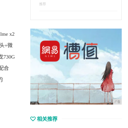
推荐
e x2
头+微
730G
池配合
的
广告
相关推荐