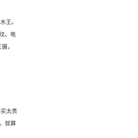
跳水王。
指纹。电
三摄，
别买太贵
了。就算