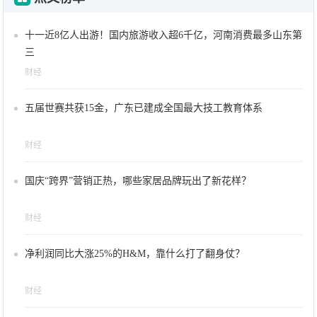
十一近8亿人出游！国内旅游收入超6千亿，河南消费最多山东第
三
财经
五届世赛共获15金，广东已建成全国最大技工教育体系
财经
国庆“跨界”营销正热，哪些家居品牌玩出了新花样？
财经
净利润同比大涨25%的H&M，靠什么打了翻身仗？
财经