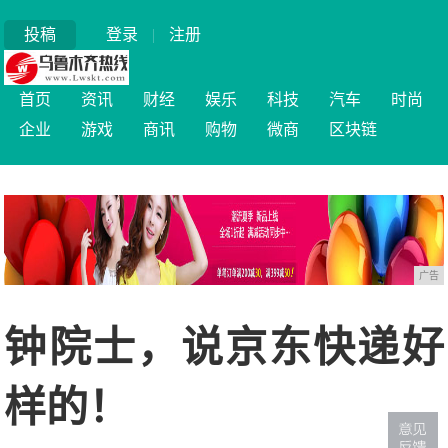
投稿
登录
|
注册
首页
资讯
财经
娱乐
科技
汽车
时尚
企业
游戏
商讯
购物
微商
区块链
广告
钟院士，说京东快递好
样的！