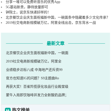
分享一堆可以免费听音乐的优秀App
5G基站新贵，静待放量即可
钟院士，说京东快递好样的！
北京餐饮企业庆生面祝福新中国，一碗面条中隐藏着多少文化传承？
2019社交电商新规模破万亿，阿里全线出击，京东背水一战
最新文章
北京餐饮企业庆生面祝福新中国，一碗面
2019社交电商新规模破万亿，阿里全
业绩稳步达标八成 中海地产还斥资99
官方也知道IG的问题？S9主题曲Ro
再获大奖！百雀羚揽获化妆品行业殿堂级
蒙牛入局即饮咖啡并发力全新酸奶品牌；
热文榜单