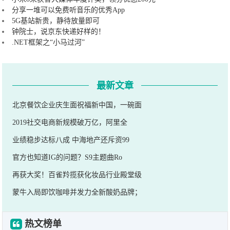
分享一堆可以免费听音乐的优秀App
5G基站新贵，静待放量即可
钟院士，说京东快递好样的！
.NET框架之“小马过河”
最新文章
北京餐饮企业庆生面祝福新中国，一碗面
2019社交电商新规模破万亿，阿里全
业绩稳步达标八成 中海地产还斥资99
官方也知道IG的问题？S9主题曲Ro
再获大奖！百雀羚揽获化妆品行业殿堂级
蒙牛入局即饮咖啡并发力全新酸奶品牌；
热文榜单