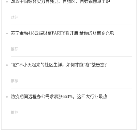
2019中国综合实力百强县、百强区、百强镇榜单出炉
财经
苏宁金融418云端财富PARTY将开启 给你的财商充充电
推荐
“疫”不小火起来的社区生鲜，如何才能“疫”战告捷？
推荐
防疫期间远程办公需求暴涨663%，这四大行业最热
推荐