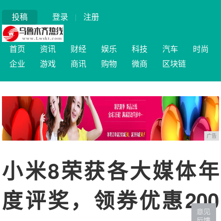
投稿
登录
|
注册
首页
资讯
财经
娱乐
科技
汽车
时尚
企业
游戏
商讯
购物
微商
区块链
广告
小米8荣获各大媒体年
度评奖，领券优惠200