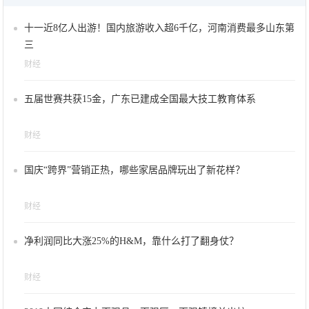
十一近8亿人出游！国内旅游收入超6千亿，河南消费最多山东第
三
财经
五届世赛共获15金，广东已建成全国最大技工教育体系
财经
国庆“跨界”营销正热，哪些家居品牌玩出了新花样？
财经
净利润同比大涨25%的H&M，靠什么打了翻身仗？
财经