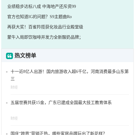
业绩稳步达标八成 中海地产还斥资99
官方也知道IG的问题？S9主题曲Ro
再获大奖！百雀羚揽获化妆品行业殿堂级
蒙牛入局即饮咖啡并发力全新酸奶品牌；
热文榜单
十一近8亿人出游！国内旅游收入超6千亿，河南消费最多山东第
三
财经
五届世赛共获15金，广东已建成全国最大技工教育体系
财经
国庆“跨界”营销正热，哪些家居品牌玩出了新花样？