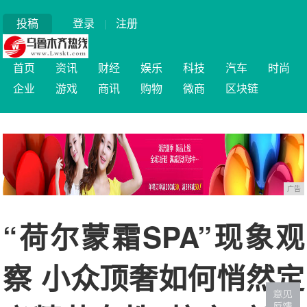
投稿
登录
|
注册
首页
资讯
财经
娱乐
科技
汽车
时尚
企业
游戏
商讯
购物
微商
区块链
广告
“荷尔蒙霜SPA”现象观
察 小众顶奢如何悄然定