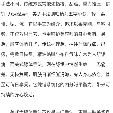
手法不同，传统方式常依赖指按、刮滚、重力推压，讲
究“力透深层”；美式手法则归纳为五字心诀：轻、柔、
慢、贴、沉。它以手掌为媒介，追求以柔克刚、与客同
频，不仅效果显著，也更呵护美容师的身心负荷。最
后，顾客体验升华，传统护理后，往往伴随酸痛、出
痧，需数日恢复，精油黏腻与布料气味亦常为人所诟
病。而美式腺体手法，则在舒惬中悄然生效——无痛
楚、无恢复期，肌肤日渐细腻滑嫩，令人身心依恋，甚
至可每日享受，它凭借系统化的内分泌平衡力，带来可
持续的身心焕活。
美式大腺体手法不仅是一门手法，更是一种关怀身