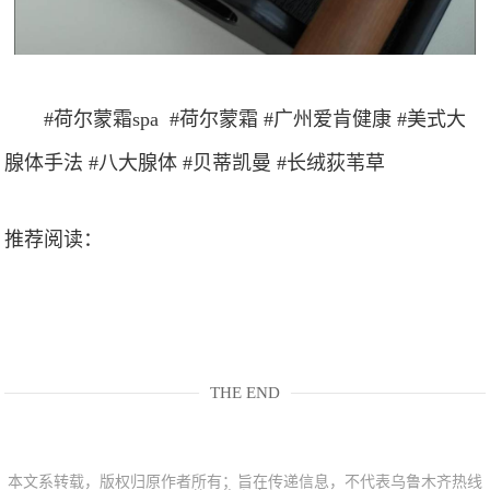
#荷尔蒙霜spa #荷尔蒙霜 #广州爱肯健康 #美式大
腺体手法 #八大腺体 #贝蒂凯曼 #长绒荻苇草
推荐阅读：
THE END
本文系转载，版权归原作者所有；旨在传递信息，不代表乌鲁木齐热线