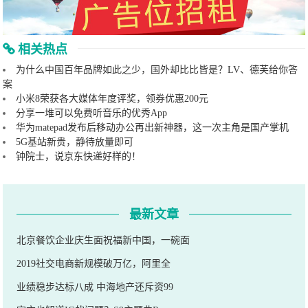
相关热点
为什么中国百年品牌如此之少，国外却比比皆是？LV、德芙给你答
案
小米8荣获各大媒体年度评奖，领券优惠200元
分享一堆可以免费听音乐的优秀App
华为matepad发布后移动办公再出新神器，这一次主角是国产掌机
5G基站新贵，静待放量即可
钟院士，说京东快递好样的！
最新文章
北京餐饮企业庆生面祝福新中国，一碗面
2019社交电商新规模破万亿，阿里全
业绩稳步达标八成 中海地产还斥资99