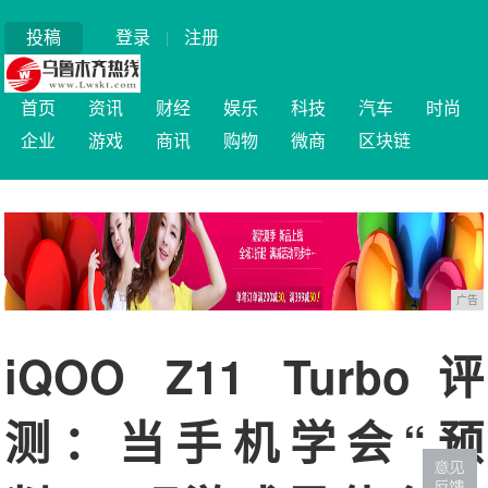
投稿
登录
|
注册
首页
资讯
财经
娱乐
科技
汽车
时尚
企业
游戏
商讯
购物
微商
区块链
广告
iQOO Z11 Turbo评
测：当手机学会“预