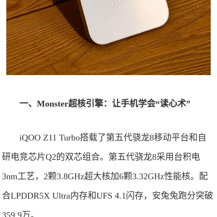
一、Monster超核引擎：让手机学会“读心术”
iQOO Z11 Turbo搭载了第五代骁龙8移动平台和自
研电竞芯片Q2的双芯组合。第五代骁龙8采用台积电
3nm工艺，2颗3.8GHz超大核加6颗3.32GHz性能核。配
合LPDDR5X Ultra内存和UFS 4.1闪存，安兔兔跑分突破
359.9万。