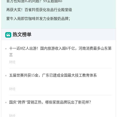
官方也知道IG的问题？S9主题曲Ro
再获大奖！百雀羚揽获化妆品行业殿堂级
蒙牛入局即饮咖啡并发力全新酸奶品牌；
热文榜单
十一近8亿人出游！国内旅游收入超6千亿，河南消费最多山东第
三
财经
五届世赛共获15金，广东已建成全国最大技工教育体系
财经
国庆“跨界”营销正热，哪些家居品牌玩出了新花样？
财经